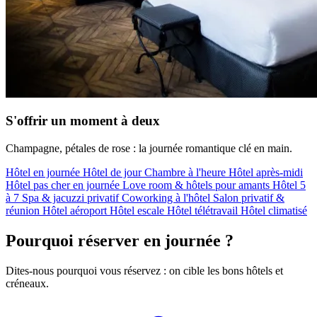
S'offrir un moment à deux
Champagne, pétales de rose : la journée romantique clé en main.
Hôtel en journée
Hôtel de jour
Chambre à l'heure
Hôtel après-midi
Hôtel pas cher en journée
Love room & hôtels pour amants
Hôtel 5
à 7
Spa & jacuzzi privatif
Coworking à l'hôtel
Salon privatif &
réunion
Hôtel aéroport
Hôtel escale
Hôtel télétravail
Hôtel climatisé
Pourquoi réserver en journée ?
Dites-nous pourquoi vous réservez : on cible les bons hôtels et
créneaux.